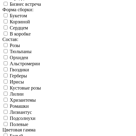
Бизнес встреча
Форма сборки:
Букетом
Корзиной
Сердцем
В коробке
Состав:
Розы
Тюльпаны
Орхидеи
Альстромерии
Гвоздики
Герберы
Ирисы
Кустовые розы
Лилии
Хризантемы
Ромашки
Лизиантус
Подсолнухи
Полевые
Цветовая гамма
Белый