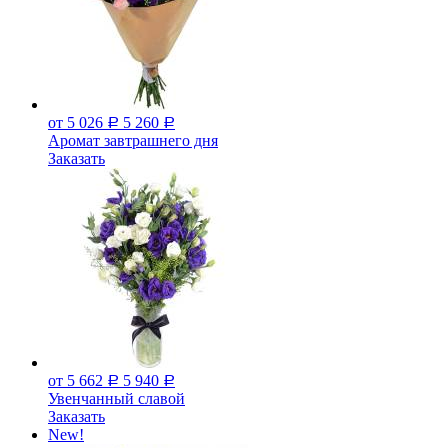
от 5 026
5 260
Р
Р
Аромат завтрашнего дня
Заказать
от 5 662
5 940
Р
Р
Увенчанный славой
Заказать
New!