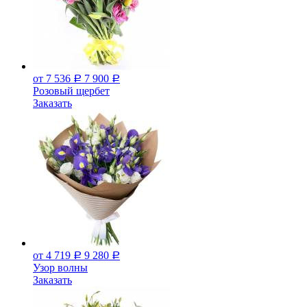
от 7 536
7 900
Р
Р
Розовый щербет
Заказать
от 4 719
9 280
Р
Р
Узор волны
Заказать