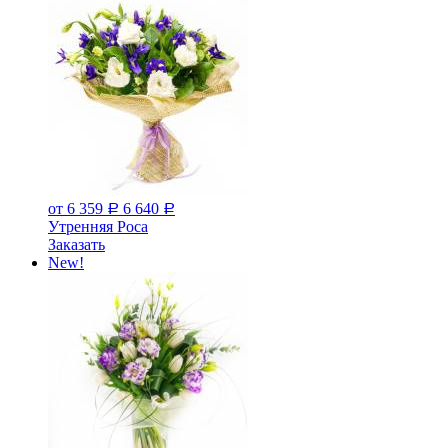
от 6 359
6 640
Р
Р
Утренняя Роса
Заказать
New!