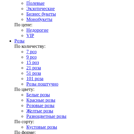
Полевые
Экзотические
Бизнес букеты
Монобукеты
По цене:
Недорогие
VIP
Розы
По количеству:
7 роз
9 роз
15 роз
21 роза
51 роза
101 роза
Розы поштучно
По цвету:
Белые розы
Красные розы
Розовые розы
Желтые розы
Разноцветные розы
По сорту:
Кустовые розы
По форме: