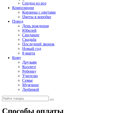
Сердца из роз
Композиции
Корзины с цветами
Цветы в коробке
Повод
День рождения
Юбилей
Свидание
Свадьба
Последний звонок
Новый год
8 марта
Кому
Друзьям
Коллеге
Ребенку
Учителю
Семье
Мужчине
Любимой
Способы оплаты