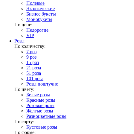
Полевые
Экзотические
Бизнес букеты
Монобукеты
По цене:
Недорогие
VIP
Розы
По количеству:
7 роз
9 роз
15 роз
21 роза
51 роза
101 роза
Розы поштучно
По цвету:
Белые розы
Красные розы
Розовые розы
Желтые розы
Разноцветные розы
По сорту:
Кустовые розы
По форме: