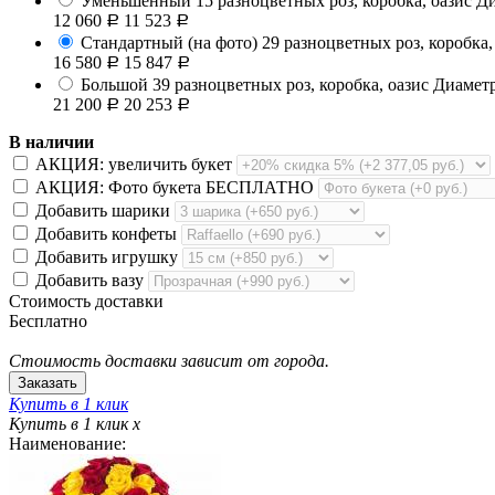
Уменьшенный
15 разноцветных роз, коробка, оазис
Ди
12 060
11 523
Р
Р
Стандартный (на фото)
29 разноцветных роз, коробка,
16 580
15 847
Р
Р
Большой
39 разноцветных роз, коробка, оазис
Диаметр
21 200
20 253
Р
Р
В наличии
АКЦИЯ: увеличить букет
АКЦИЯ: Фото букета БЕСПЛАТНО
Добавить шарики
Добавить конфеты
Добавить игрушку
Добавить вазу
Стоимость доставки
Бесплатно
Стоимость доставки зависит от города.
Купить в 1 клик
Купить в 1 клик
x
Наименование: