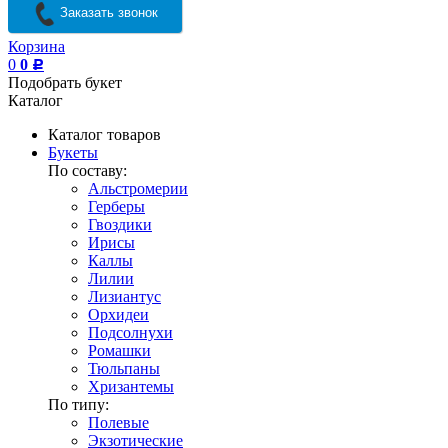
Заказать звонок
Корзина
0
0
Р
Подобрать букет
Каталог
Каталог товаров
Букеты
По составу:
Альстромерии
Герберы
Гвоздики
Ирисы
Каллы
Лилии
Лизиантус
Орхидеи
Подсолнухи
Ромашки
Тюльпаны
Хризантемы
По типу:
Полевые
Экзотические