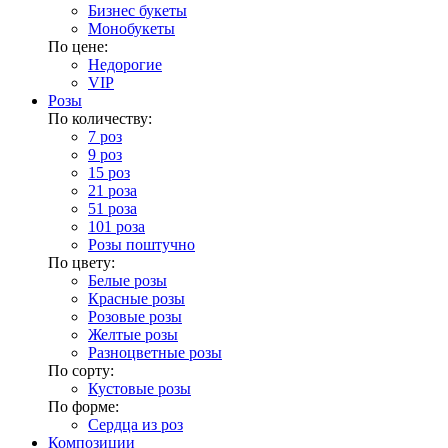
Бизнес букеты
Монобукеты
По цене:
Недорогие
VIP
Розы
По количеству:
7 роз
9 роз
15 роз
21 роза
51 роза
101 роза
Розы поштучно
По цвету:
Белые розы
Красные розы
Розовые розы
Желтые розы
Разноцветные розы
По сорту:
Кустовые розы
По форме:
Сердца из роз
Композиции